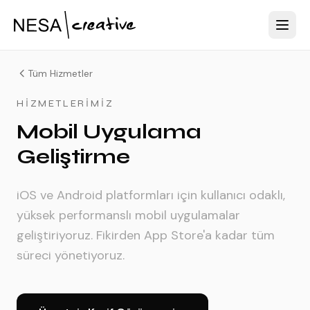
Tüm Hizmetler
HIZMETLERIMIZ
Mobil Uygulama
Geliştirme
iOS ve Android platformları için kullanıcı odaklı,
yüksek performanslı mobil uygulamalar
geliştiriyoruz. Fikirden App Store'a kadar tüm
süreci yönetiyoruz.