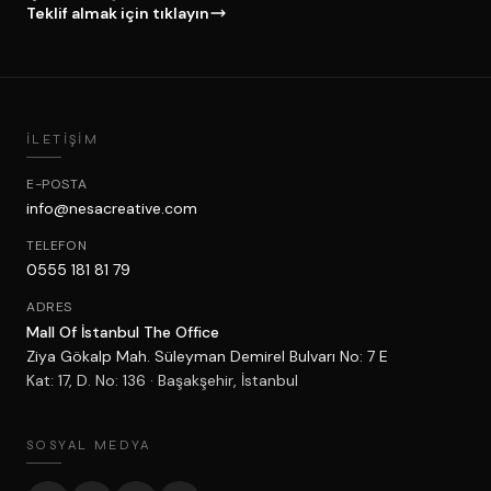
Teklif almak için tıklayın
İLETIŞIM
E-POSTA
info@nesacreative.com
TELEFON
0555 181 81 79
ADRES
Mall Of İstanbul The Office
Ziya Gökalp Mah. Süleyman Demirel Bulvarı No: 7 E
Kat: 17, D. No: 136 · Başakşehir, İstanbul
SOSYAL MEDYA