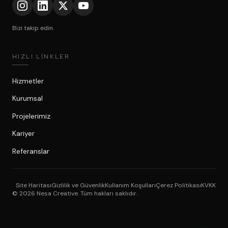
Bizi takip edin.
HIZLI LINKLER
Hizmetler
Kurumsal
Projelerimiz
Kariyer
Referanslar
Site Haritası
Gizlilik ve Güvenlik
Kullanım Koşulları
Çerez Politikası
KVKK
© 2026 Nesa Creative. Tüm hakları saklıdır.