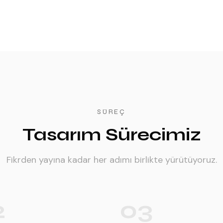
SÜREÇ
Tasarım Sürecimiz
Fikrden yayına kadar her adımı birlikte yürütüyoruz.
2
03