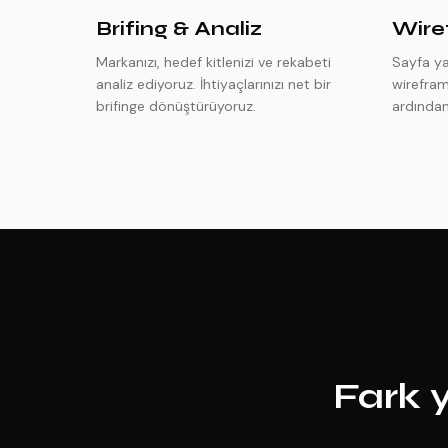
Brifing & Analiz
Wire
Markanızı, hedef kitlenizi ve rekabeti
Sayfa yap
analiz ediyoruz. İhtiyaçlarınızı net bir
wirefram
brifinge dönüştürüyoruz.
ardından
Fark y