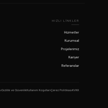
HIZLI LINKLER
Hizmetler
Kurumsal
Projelerimiz
Kariyer
Referanslar
ı
Gizlilik ve Güvenlik
Kullanım Koşulları
Çerez Politikası
KVKK