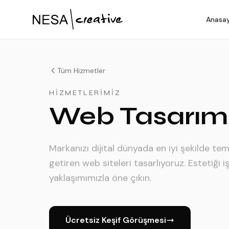
Anasa
Tüm Hizmetler
HIZMETLERIMIZ
Web Tasarım
Markanızı dijital dünyada en iyi şekilde te
getiren web siteleri tasarlıyoruz. Estetiği 
yaklaşımımızla öne çıkın.
Ücretsiz Keşif Görüşmesi