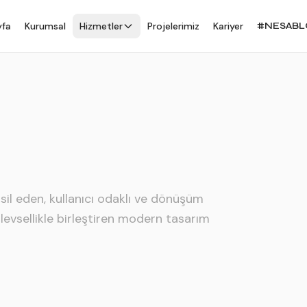
yfa
Kurumsal
Hizmetler
Projelerimiz
Kariyer
#NESAB
msil eden, kullanıcı odaklı ve dönüşüm
işlevsellikle birleştiren modern tasarım